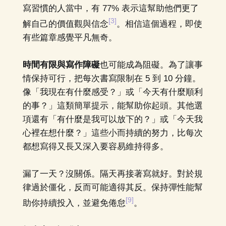
寫習慣的人當中，有 77% 表示這幫助他們更了
[3]
解自己的價值觀與信念
。相信這個過程，即使
有些篇章感覺平凡無奇。
時間有限與寫作障礙
也可能成為阻礙。為了讓事
情保持可行，把每次書寫限制在 5 到 10 分鐘。
像「我現在有什麼感受？」或「今天有什麼順利
的事？」這類簡單提示，能幫助你起頭。其他選
項還有「有什麼是我可以放下的？」或「今天我
心裡在想什麼？」這些小而持續的努力，比每次
都想寫得又長又深入要容易維持得多。
漏了一天？沒關係。隔天再接著寫就好。對於規
律過於僵化，反而可能適得其反。保持彈性能幫
[9]
助你持續投入，並避免倦怠
。