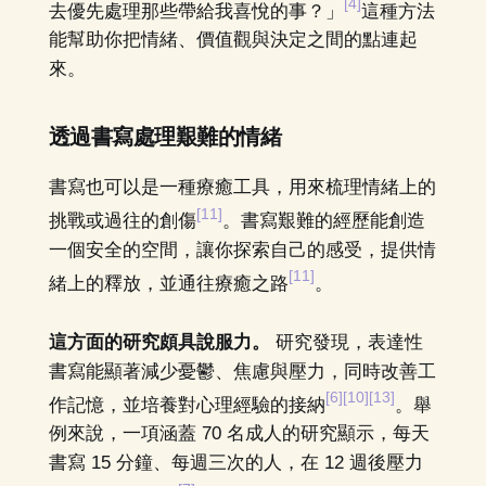
[4]
去優先處理那些帶給我喜悅的事？」
這種方法
能幫助你把情緒、價值觀與決定之間的點連起
來。
透過書寫處理艱難的情緒
書寫也可以是一種療癒工具，用來梳理情緒上的
[11]
挑戰或過往的創傷
。書寫艱難的經歷能創造
一個安全的空間，讓你探索自己的感受，提供情
[11]
緒上的釋放，並通往療癒之路
。
這方面的研究頗具說服力。
研究發現，表達性
書寫能顯著減少憂鬱、焦慮與壓力，同時改善工
[6]
[10]
[13]
作記憶，並培養對心理經驗的接納
。舉
例來說，一項涵蓋 70 名成人的研究顯示，每天
書寫 15 分鐘、每週三次的人，在 12 週後壓力