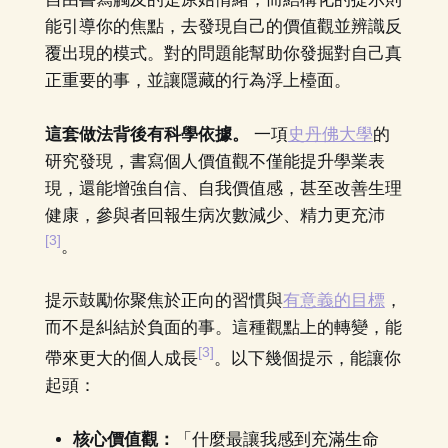
能引導你的焦點，去發現自己的價值觀並辨識反
覆出現的模式。對的問題能幫助你發掘對自己真
正重要的事，並讓隱藏的行為浮上檯面。
這套做法背後有科學依據。
一項
史丹佛大學
的
研究發現，書寫個人價值觀不僅能提升學業表
現，還能增強自信、自我價值感，甚至改善生理
健康，參與者回報生病次數減少、精力更充沛
[3]
。
提示鼓勵你聚焦於正向的習慣與
有意義的目標
，
而不是糾結於負面的事。這種觀點上的轉變，能
[3]
帶來更大的個人成長
。以下幾個提示，能讓你
起頭：
核心價值觀：
「什麼最讓我感到充滿生命