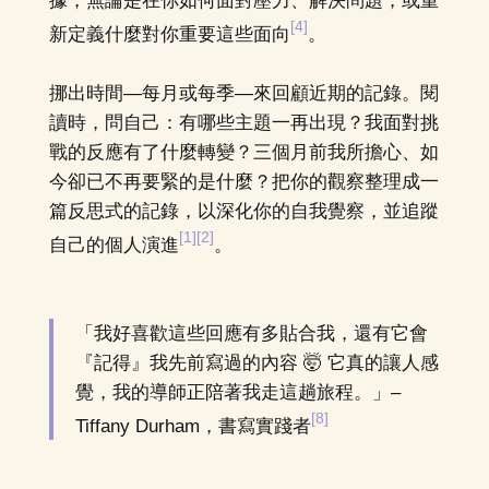
據，無論是在你如何面對壓力、解決問題，或重
[4]
新定義什麼對你重要這些面向
。
挪出時間—每月或每季—來回顧近期的記錄。閱
讀時，問自己：有哪些主題一再出現？我面對挑
戰的反應有了什麼轉變？三個月前我所擔心、如
今卻已不再要緊的是什麼？把你的觀察整理成一
篇反思式的記錄，以深化你的自我覺察，並追蹤
[1]
[2]
自己的個人演進
。
「我好喜歡這些回應有多貼合我，還有它會
『記得』我先前寫過的內容 🤯 它真的讓人感
覺，我的導師正陪著我走這趟旅程。」–
[8]
Tiffany Durham，書寫實踐者