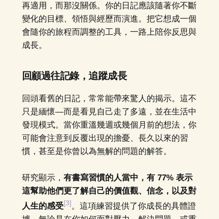
再適用，而那沒關係。你的日記應該隨著你不斷
變化的目標、領悟與經歷而演進。把它想成一個
會隨你的旅程而調整的工具，一路上陪你反思與
成長。
回顧過往記錄，追蹤成長
回頭看舊的日記，常常能帶來驚人的揭示。這不
只是緬懷—而是看見自己走了多遠，並在生活中
發現模式。當你重溫幾週或幾個月前的想法，你
可能會注意到反覆出現的擔憂、長久以來的習
慣，甚至是你曾以為無解的問題的解答。
研究顯示，
有書寫習慣的人當中，有 77% 表示
這幫助他們更了解自己的價值觀、信念，以及對
[3]
人生的感受
。這項練習提供了你成長的具體證