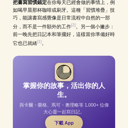
把書寫習慣錨定
在你每天已經會做的事情上，例
如喝早晨那杯咖啡或刷牙。這種「習慣堆疊」技
巧，能讓書寫感覺像是日常流程中自然的一部
[2]
分，而不是一件額外的工作
。另一個小撇步：
前一晚先把日記本和筆擺好，這樣當你準備好時
[1]
它也已就緒
。
掌握你的故事，活出你的人
生。
與卡爾・榮格、馬可・奧理略等 1,000+ 位偉
大心靈一起寫日記。
下載 App