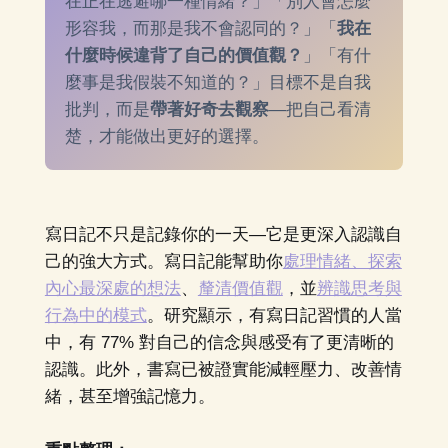
在正在逃避哪一種情緒？」「別人會怎麼
形容我，而那是我不會認同的？」「
我在
什麼時候違背了自己的價值觀？
」「有什
麼事是我假裝不知道的？」目標不是自我
批判，而是
帶著好奇去觀察
—把自己看清
楚，才能做出更好的選擇。
寫日記不只是記錄你的一天—它是更深入認識自
己的強大方式。寫日記能幫助你
處理情緒、探索
內心最深處的想法
、
釐清價值觀
，並
辨識思考與
行為中的模式
。研究顯示，有寫日記習慣的人當
中，有 77% 對自己的信念與感受有了更清晰的
認識。此外，書寫已被證實能減輕壓力、改善情
緒，甚至增強記憶力。