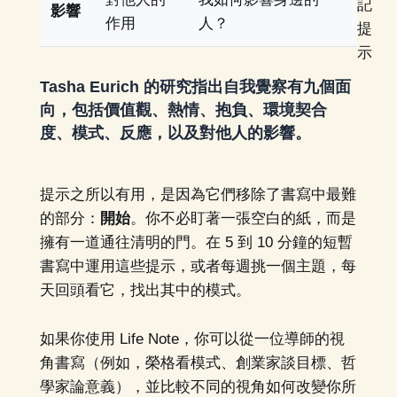
記
影響
作用
人？
提
示
Tasha Eurich 的研究指出自我覺察有九個面
向，包括價值觀、熱情、抱負、環境契合
度、模式、反應，以及對他人的影響。
提示之所以有用，是因為它們移除了書寫中最難
的部分：
開始
。你不必盯著一張空白的紙，而是
擁有一道通往清明的門。在 5 到 10 分鐘的短暫
書寫中運用這些提示，或者每週挑一個主題，每
天回頭看它，找出其中的模式。
如果你使用 Life Note，你可以從一位導師的視
角書寫（例如，榮格看模式、創業家談目標、哲
學家論意義），並比較不同的視角如何改變你所