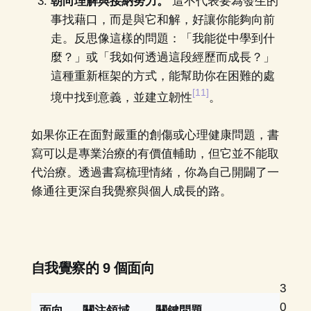
朝向理解與接納努力。
這不代表要為發生的
事找藉口，而是與它和解，好讓你能夠向前
走。反思像這樣的問題：「我能從中學到什
麼？」或「我如何透過這段經歷而成長？」
這種重新框架的方式，能幫助你在困難的處
[11]
境中找到意義，並建立韌性
。
如果你正在面對嚴重的創傷或心理健康問題，書
寫可以是專業治療的有價值輔助，但它並不能取
代治療。透過書寫梳理情緒，你為自己開闢了一
條通往更深自我覺察與個人成長的路。
自我覺察的 9 個面向
3
0
面向
關注領域
關鍵問題