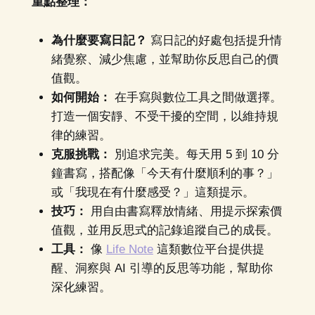
重點整理：
為什麼要寫日記？
寫日記的好處包括提升情
緒覺察、減少焦慮，並幫助你反思自己的價
值觀。
如何開始：
在手寫與數位工具之間做選擇。
打造一個安靜、不受干擾的空間，以維持規
律的練習。
克服挑戰：
別追求完美。每天用 5 到 10 分
鐘書寫，搭配像「今天有什麼順利的事？」
或「我現在有什麼感受？」這類提示。
技巧：
用自由書寫釋放情緒、用提示探索價
值觀，並用反思式的記錄追蹤自己的成長。
工具：
像
Life Note
這類數位平台提供提
醒、洞察與 AI 引導的反思等功能，幫助你
深化練習。