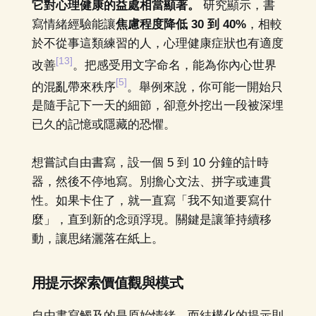
它對心理健康的益處相當顯著。
研究顯示，書
寫情緒經驗能讓
焦慮程度降低 30 到 40%
，相較
於不從事這類練習的人，心理健康症狀也有適度
[13]
改善
。把感受用文字命名，能為你內心世界
[5]
的混亂帶來秩序
。舉例來說，你可能一開始只
是隨手記下一天的細節，卻意外挖出一段被深埋
已久的記憶或隱藏的恐懼。
想嘗試自由書寫，設一個 5 到 10 分鐘的計時
器，然後不停地寫。別擔心文法、拼字或連貫
性。如果卡住了，就一直寫「我不知道要寫什
麼」，直到新的念頭浮現。關鍵是讓筆持續移
動，讓思緒灑落在紙上。
用提示探索價值觀與模式
自由書寫觸及的是原始情緒，而結構化的提示則