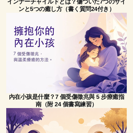
インナーチャイルドとは？傷ついた7つのサイ
ンと5つの癒し方（書く質問24付き）
內在小孩是什麼？7 個受傷徵兆與 5 步療癒指
南（附 24 個書寫練習）