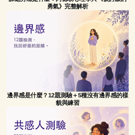
勇氣》完整解析
邊界感是什麼？12題測驗＋5種沒有邊界感的樣
貌與練習