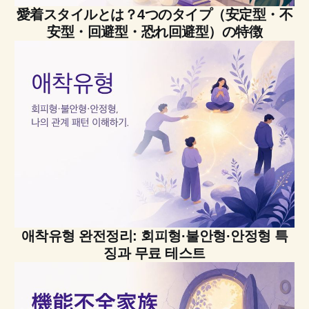
愛着スタイルとは？4つのタイプ（安定型・不
安型・回避型・恐れ回避型）の特徴
애착유형 완전정리: 회피형·불안형·안정형 특
징과 무료 테스트