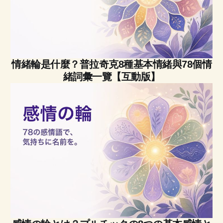
情緒輪是什麼？普拉奇克8種基本情緒與78個情
緒詞彙一覽【互動版】