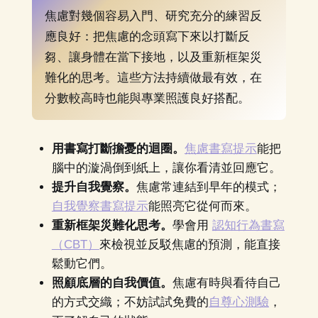
焦慮對幾個容易入門、研究充分的練習反
應良好：把焦慮的念頭寫下來以打斷反
芻、讓身體在當下接地，以及重新框架災
難化的思考。這些方法持續做最有效，在
分數較高時也能與專業照護良好搭配。
用書寫打斷擔憂的迴圈。
焦慮書寫提示
能把
腦中的漩渦倒到紙上，讓你看清並回應它。
提升自我覺察。
焦慮常連結到早年的模式；
自我覺察書寫提示
能照亮它從何而來。
重新框架災難化思考。
學會用
認知行為書寫
（CBT）
來檢視並反駁焦慮的預測，能直接
鬆動它們。
照顧底層的自我價值。
焦慮有時與看待自己
的方式交織；不妨試試免費的
自尊心測驗
，