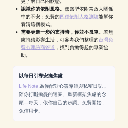
更了解自己的狀態。
認識你的依附風格。
焦慮型依附常放大關係
中的不安；免費的
四種依附人格測驗
能幫你
看清這個模式。
需要更進一步的支持時，你並不孤單。
若焦
慮持續影響生活，可參考我們整理的
台灣免
費心理諮商管道
，找到負擔得起的專業協
助。
以每日引導安撫焦慮
Life Note
為你配對心靈導師與私密日記，
陪你打斷擔憂的迴圈、重新框架焦慮的念
頭—每天，依你自己的步調。免費開始，
免信用卡。