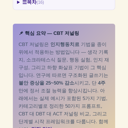
☰
목차
(16)
📌 핵심 요약 — CBT 저널링
CBT 저널링은
인지행동치료
기법을 종이
위에서 적용하는 방법입니다 — 생각 기록
지, 소크라테스식 질문, 행동 실험, 인지 재
구성, 그리고 하향 화살표 기법이 그 핵심
입니다. 연구에 따르면 구조화된 글쓰기는
불안 증상을 25~50% 감소
시키고, 단
4주
만에 정서 조절 능력을 향상시킵니다. 아
래에서는 실제 예시가 포함된 5가지 기법,
카테고리별로 정리한 50가지 프롬프트,
CBT 대 DBT 대 ACT 저널링 비교, 그리고
단계별 시작 프레임워크를 다룹니다. 함께