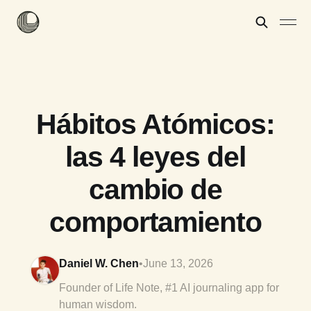
Hábitos Atómicos:
las 4 leyes del
cambio de
comportamiento
Daniel W. Chen
•
June 13, 2026
Founder of Life Note, #1 AI journaling app for
human wisdom.