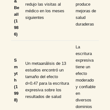
&
redujo las visitas al
produce
Be
médico en los meses
mejoras de
all
siguientes
salud
(1
duraderas
98
6)
La
escritura
S
expresiva
Un metaanálisis de 13
m
tiene un
estudios encontró un
yt
efecto
tamaño del efecto
h
moderado
d=0.47 para la escritura
(1
y confiable
expresiva sobre los
99
en
resultados de salud
8)
diversos
dominios