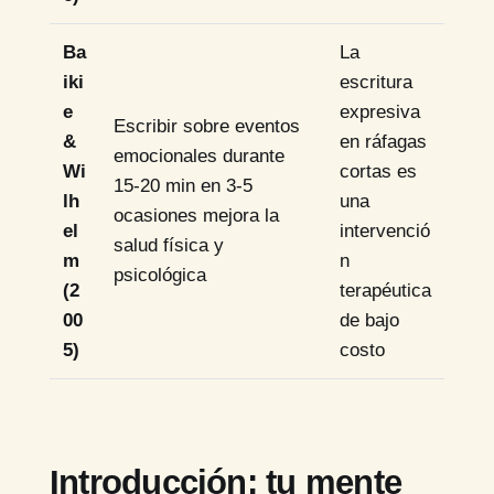
Ba
La
iki
escritura
e
expresiva
Escribir sobre eventos
&
en ráfagas
emocionales durante
Wi
cortas es
15-20 min en 3-5
lh
una
ocasiones mejora la
el
intervenció
salud física y
m
n
psicológica
(2
terapéutica
00
de bajo
5)
costo
Introducción: tu mente