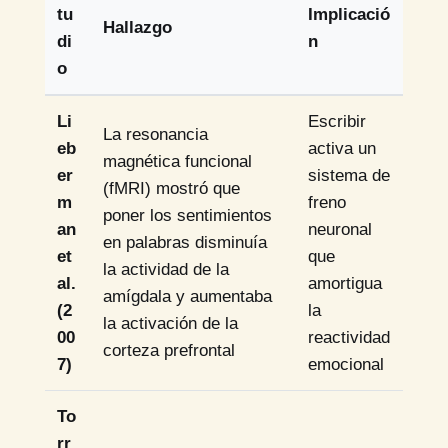
tu
Implicació
Hallazgo
di
n
o
Li
Escribir
La resonancia
eb
activa un
magnética funcional
er
sistema de
(fMRI) mostró que
m
freno
poner los sentimientos
an
neuronal
en palabras disminuía
et
que
la actividad de la
al.
amortigua
amígdala y aumentaba
(2
la
la activación de la
00
reactividad
corteza prefrontal
7)
emocional
To
rr