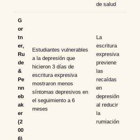
de salud
G
or
tn
La
er,
escritura
Estudiantes vulnerables
Ru
expresiva
a la depresión que
de
previene
hicieron 3 días de
&
las
escritura expresiva
Pe
recaídas
mostraron menos
nn
en
síntomas depresivos en
eb
depresión
el seguimiento a 6
ak
al reducir
meses
er
la
(2
rumiación
00
6)