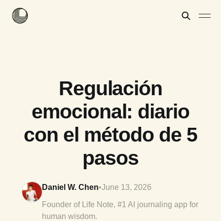
Regulación
emocional: diario
con el método de 5
pasos
Daniel W. Chen
•
June 13, 2026
Founder of Life Note, #1 AI journaling app for
human wisdom.